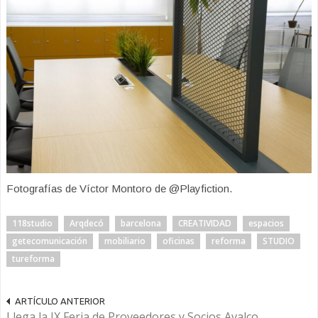
Fotografías de Víctor Montoro de @Playfiction.
118studio
Arqdecó
barcelona
CREATIVIDAD
espacios
getecomunicación
mobiliario
oficinas
reforma
STUDIO
tureforma
ARTÍCULO ANTERIOR
Llega la IX Feria de Proveedores y Socios Avalco