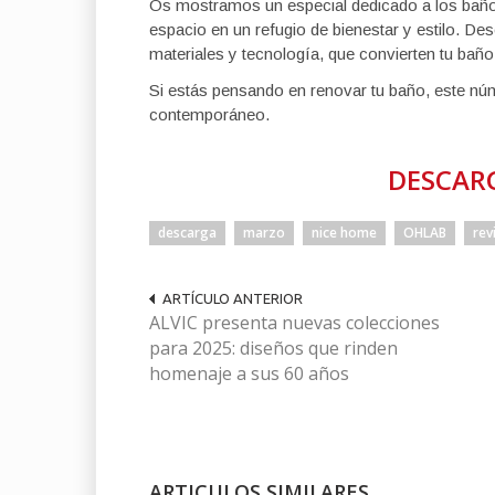
Os mostramos un especial dedicado a los baños
espacio en un refugio de bienestar y estilo. D
materiales y tecnología, que convierten tu baño
Si estás pensando en renovar tu baño, este núm
contemporáneo.
DESCARG
descarga
marzo
nice home
OHLAB
rev
ARTÍCULO ANTERIOR
ALVIC presenta nuevas colecciones
para 2025: diseños que rinden
homenaje a sus 60 años
ARTICULOS SIMILARES