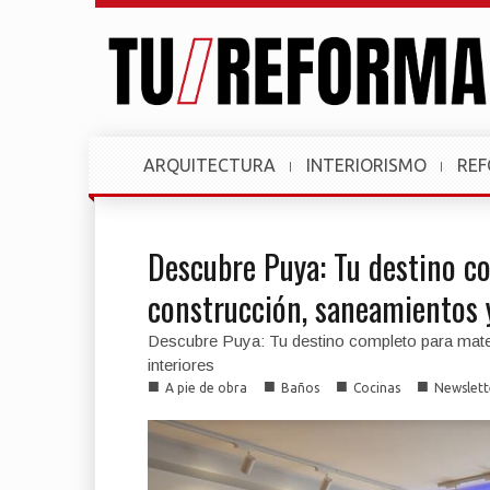
ARQUITECTURA
INTERIORISMO
RE
Descubre Puya: Tu destino c
construcción, saneamientos y
Descubre Puya: Tu destino completo para mate
interiores
■
■
■
■
A pie de obra
Baños
Cocinas
Newslett