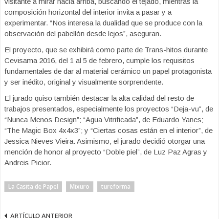
visitante a mirar hacia arriba, buscando el tejado, mientras la
composición horizontal del interior invita a pasar y a
experimentar. “Nos interesa la dualidad que se produce con la
observación del pabellón desde lejos”, aseguran.
El proyecto, que se exhibirá como parte de Trans-hitos durante
Cevisama 2016, del 1 al 5 de febrero, cumple los requisitos
fundamentales de dar al material cerámico un papel protagonista
y ser inédito, original y visualmente sorprendente.
El jurado quiso también destacar la alta calidad del resto de
trabajos presentados, especialmente los proyectos “Deja-vu”, de
“Nunca Menos Design”; “Agua Vitrificada”, de Eduardo Yanes;
“The Magic Box 4x4x3”; y “Ciertas cosas están en el interior”, de
Jessica Nieves Vieira. Asimismo, el jurado decidió otorgar una
mención de honor al proyecto “Doble piel”, de Luz Paz Agras y
Andreis Picior.
La Casita de Papel
Mixuro
tureforma
ARTÍCULO ANTERIOR