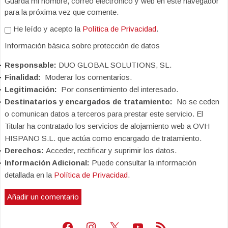
Guarda mi nombre, correo electrónico y web en este navegador
para la próxima vez que comente.
He leído y acepto la
Política de Privacidad
.
Información básica sobre protección de datos
Responsable:
DUO GLOBAL SOLUTIONS, SL.
Finalidad:
Moderar los comentarios.
Legitimación:
Por consentimiento del interesado.
Destinatarios y encargados de tratamiento:
No se ceden
o comunican datos a terceros para prestar este servicio. El
Titular ha contratado los servicios de alojamiento web a OVH
HISPANO S.L. que actúa como encargado de tratamiento.
Derechos:
Acceder, rectificar y suprimir los datos.
Información Adicional:
Puede consultar la información
detallada en la
Política de Privacidad
.
Facebook
Instagram
X
Youtube
Feed RSS