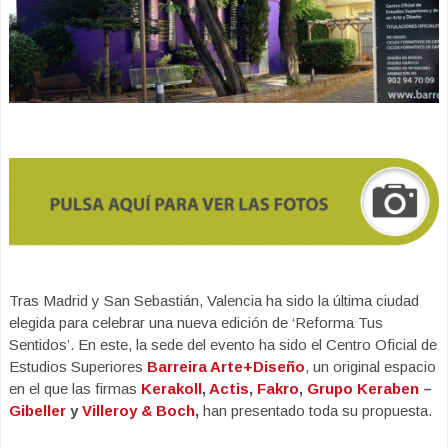
Tras Madrid y San Sebastián, Valencia ha sido la última ciudad
elegida para celebrar una nueva edición de ‘Reforma Tus
Sentidos’. En este, la sede del evento ha sido el Centro Oficial de
Estudios Superiores
Barreira Arte+Diseño
, un original espacio
en el que las firmas
Kerakoll
,
Actis
,
Fakro
,
Grupo Keraben
–
Gibeller
y
Villeroy & Boch
,
han presentado toda su propuesta.