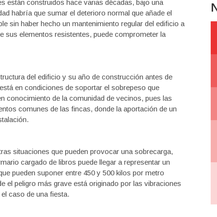
tes están construidos hace varias décadas, bajo una
N
dad habría que sumar el deterioro normal que añade el
le sin haber hecho un mantenimiento regular del edificio a
o de sus elementos resistentes, puede comprometer la
tructura del edificio y su año de construcción antes de
i está en condiciones de soportar el sobrepeso que
n conocimiento de la comunidad de vecinos, pues las
mentos comunes de las fincas, donde la aportación de un
stalación.
otras situaciones que pueden provocar una sobrecarga,
mario cargado de libros puede llegar a representar un
 que pueden suponer entre 450 y 500 kilos por metro
el peligro más grave está originado por las vibraciones
el caso de una fiesta.