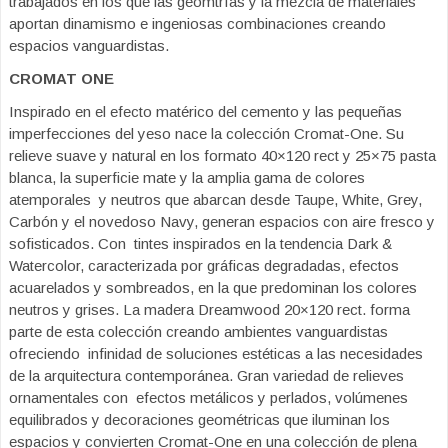
trabajados en los que las geomtrías y la mezcla de materiales
aportan dinamismo e ingeniosas combinaciones creando
espacios vanguardistas.
CROMAT ONE
Inspirado en el efecto matérico del cemento y las pequeñas
imperfecciones del yeso nace la colección Cromat-One. Su
relieve suave y natural en los formato 40×120 rect y 25×75 pasta
blanca, la superficie mate y la amplia gama de colores
atemporales y neutros que abarcan desde Taupe, White, Grey,
Carbón y el novedoso Navy, generan espacios con aire fresco y
sofisticados. Con tintes inspirados en la tendencia Dark &
Watercolor, caracterizada por gráficas degradadas, efectos
acuarelados y sombreados, en la que predominan los colores
neutros y grises. La madera Dreamwood 20×120 rect. forma
parte de esta colección creando ambientes vanguardistas
ofreciendo infinidad de soluciones estéticas a las necesidades
de la arquitectura contemporánea. Gran variedad de relieves
ornamentales con efectos metálicos y perlados, volúmenes
equilibrados y decoraciones geométricas que iluminan los
espacios y convierten Cromat-One en una colección de plena