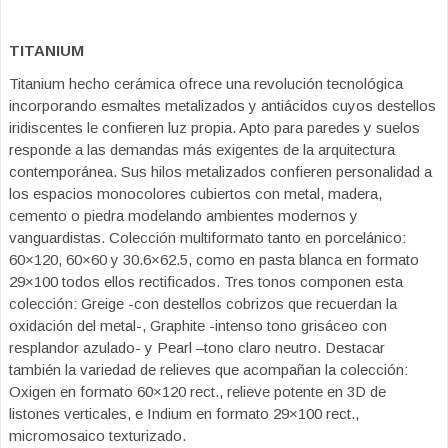
TITANIUM
Titanium hecho cerámica ofrece una revolución tecnológica
incorporando esmaltes metalizados y antiácidos cuyos destellos
iridiscentes le confieren luz propia. Apto para paredes y suelos
responde a las demandas más exigentes de la arquitectura
contemporánea. Sus hilos metalizados confieren personalidad a
los espacios monocolores cubiertos con metal, madera,
cemento o piedra modelando ambientes modernos y
vanguardistas. Colección multiformato tanto en porcelánico:
60×120, 60×60 y 30.6×62.5, como en pasta blanca en formato
29×100 todos ellos rectificados. Tres tonos componen esta
colección: Greige -con destellos cobrizos que recuerdan la
oxidación del metal-, Graphite -intenso tono grisáceo con
resplandor azulado- y Pearl –tono claro neutro. Destacar
también la variedad de relieves que acompañan la colección:
Oxigen en formato 60×120 rect., relieve potente en 3D de
listones verticales, e Indium en formato 29×100 rect.,
micromosaico texturizado.