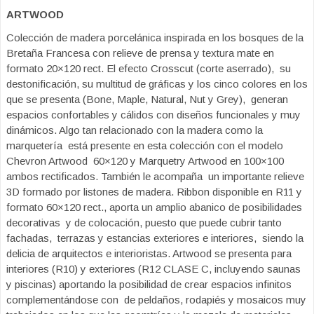
ARTWOOD
Colección de madera porcelánica inspirada en los bosques de la
Bretaña Francesa con relieve de prensa y textura mate en
formato 20×120 rect. El efecto Crosscut (corte aserrado), su
destonificación, su multitud de gráficas y los cinco colores en los
que se presenta (Bone, Maple, Natural, Nut y Grey), generan
espacios confortables y cálidos con diseños funcionales y muy
dinámicos. Algo tan relacionado con la madera como la
marquetería está presente en esta colección con el modelo
Chevron Artwood 60×120 y Marquetry Artwood en 100×100
ambos rectificados. También le acompaña un importante relieve
3D formado por listones de madera. Ribbon disponible en R11 y
formato 60×120 rect., aporta un amplio abanico de posibilidades
decorativas y de colocación, puesto que puede cubrir tanto
fachadas, terrazas y estancias exteriores e interiores, siendo la
delicia de arquitectos e interioristas. Artwood se presenta para
interiores (R10) y exteriores (R12 CLASE C, incluyendo saunas
y piscinas) aportando la posibilidad de crear espacios infinitos
complementándose con de peldaños, rodapiés y mosaicos muy