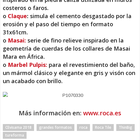
costeros o faros.
o
Claque
:
simula el cemento desgastado por la
erosión y el paso del tiempo en formato
31x61cm.
o
Masai:
serie de fino relieve inspirado en la
geometría de cuerdas de los collares de Masai
Mara en África.
o
Marbel Pulpis:
para el revestimiento del baño,
un mármol clásico y elegante en gris y visón con
un acabado con brillo.
Más información en:
www.roca.es
CEvisama 2018
grandes formatos
roca
Roca Tile
ThinBig
tureforma