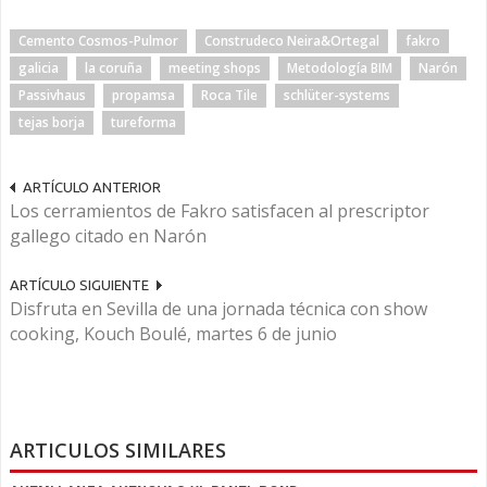
Cemento Cosmos-Pulmor
Construdeco Neira&Ortegal
fakro
galicia
la coruña
meeting shops
Metodología BIM
Narón
Passivhaus
propamsa
Roca Tile
schlüter-systems
tejas borja
tureforma
ARTÍCULO ANTERIOR
Los cerramientos de Fakro satisfacen al prescriptor
gallego citado en Narón
ARTÍCULO SIGUIENTE
Disfruta en Sevilla de una jornada técnica con show
cooking, Kouch Boulé, martes 6 de junio
ARTICULOS SIMILARES