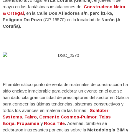
calendario tuvo lugar en
La Coruña (Galicia)
, el jueves 4 de
mayo en las fantásticas instalaciones de
Construdeco Neira
& Ortegal
,
en la
Calle Dos Afiadores s/n, parc k1-k6,
Polígono Do Pozo
(CP 15570) en la localidad de
Narón (A
Coruña).
El emblemático punto de venta de materiales de construcción ha
sido enclave inmejorable para celebrar un evento en el que se
han dado cita gran cantidad de prescriptores del sector en Galicia
para conocer las últimas tendencias, sistemas constructivos y
todos los avances en materia de las firmas:
Schlüter-
Systems
,
Fakro
,
Cemento Cosmos-Pulmor
,
Tejas
Borja
,
Propamsa
y
Roca Tile
.
Además, también se
celebraron interesantes ponencias sobre la
Metodología BIM y