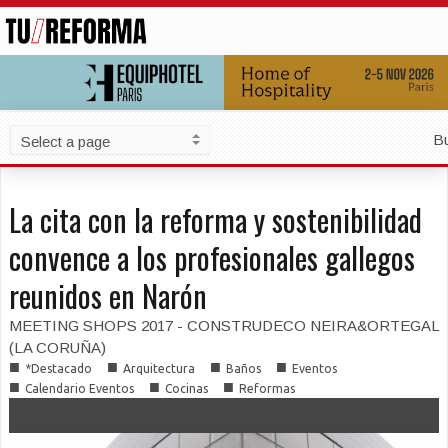
B
La cita con la reforma y sostenibilidad
convence a los profesionales gallegos
reunidos en Narón
MEETING SHOPS 2017 - CONSTRUDECO NEIRA&ORTEGAL
(LA CORUÑA)
■
■
■
■
*Destacado
Arquitectura
Baños
Eventos
■
■
■
Calendario Eventos
Cocinas
Reformas
■
Soluciones Constructivas