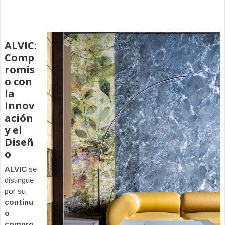
ALVIC:
Comp
romis
o con
la
Innov
ación
y el
Diseñ
o
ALVIC
se
distingue
por su
continu
o
compro