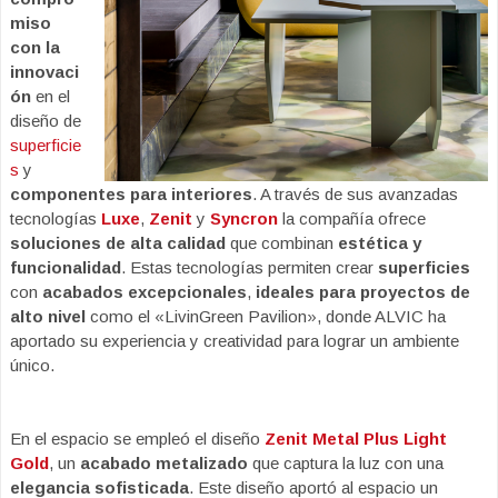
miso
con la
innovaci
ón
en el
diseño de
superficie
s
y
componentes para interiores
. A través de sus avanzadas
tecnologías
Luxe
,
Zenit
y
Syncron
la compañía ofrece
soluciones de alta calidad
que combinan
estética y
funcionalidad
. Estas tecnologías permiten crear
superficies
con
acabados excepcionales
,
ideales para proyectos de
alto nivel
como el «LivinGreen Pavilion», donde ALVIC ha
aportado su experiencia y creatividad para lograr un ambiente
único.
En el espacio se empleó el diseño
Zenit Metal Plus Light
Gold
, un
acabado metalizado
que captura la luz con una
elegancia sofisticada
. Este diseño aportó al espacio un