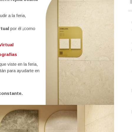
ir a la feria,
s
rtual
por él ¡como
Virtual
ografías
e viste en la feria,
tán para ayudarte en
 constante.