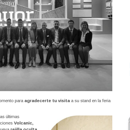
momento para
agradecerte tu visita
a su stand en la feria
ras últimas
cciones
Volcanic,
nueva
rejilla oculta