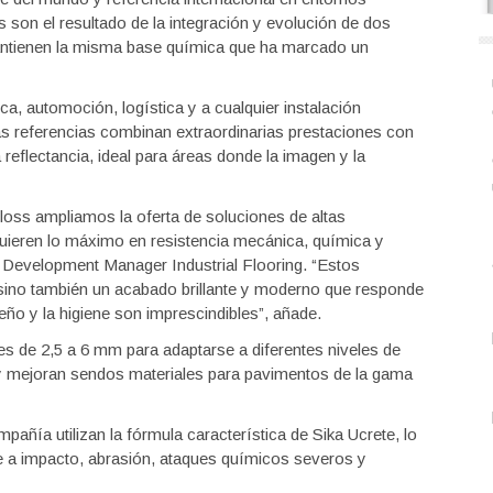
 son el resultado de la integración y evolución de dos
ntienen la misma base química que ha marcado un
ica, automoción, logística y a cualquier instalación
s referencias combinan extraordinarias prestaciones con
a reflectancia, ideal para áreas donde la imagen y la
oss ampliamos la oferta de soluciones de altas
quieren lo máximo en resistencia mecánica, química y
Development Manager Industrial Flooring. “Estos
 sino también un acabado brillante y moderno que responde
eño y la higiene son imprescindibles”, añade.
 de 2,5 a 6 mm para adaptarse a diferentes niveles de
y mejoran
sendos materiales para pavimentos de la gama
ñía utilizan la fórmula característica de Sika Ucrete, lo
te a impacto, abrasión, ataques químicos severos y