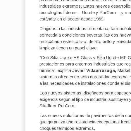
industriales extremos. Estos nuevos desarrollos
tecnologías líderes —Ucrete y PurCem— y ma
estándar en el sector desde 1969.
Dirigidos a las industrias alimentaria, farmacéut
sometida a condiciones severas, las dos nueva
un acabado estético liso, de alto brillo y elevad
limpieza tienen un papel clave.
“Con Sika Ucrete HS Gloss y Sika Ucrete MF Gl
prestaciones para entornos industriales que re
térmica”, explica
Javier Vidaurrazaga,
Market 
sistemas ofrecen no solo durabilidad extrema,
a las necesidades de instalaciones donde el dis
Los nuevos sistemas, diseñados para espesores
exigencia según el tipo de industria, sustituyen
Sikafloor PurCem.
Las nuevas soluciones de pavimentos de la compa
que garantiza una resistencia excepcional fren
choques térmicos extremos.