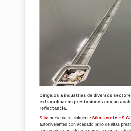
Dirigidos a industrias de diversos sector
extraordinarias prestaciones con un acabad
reflectancia.
Sika
presenta oficialmente
Sika Ucrete HS G
autonivelantes con acabado brillo de altas pre
pavimentos considerada como la más resistente