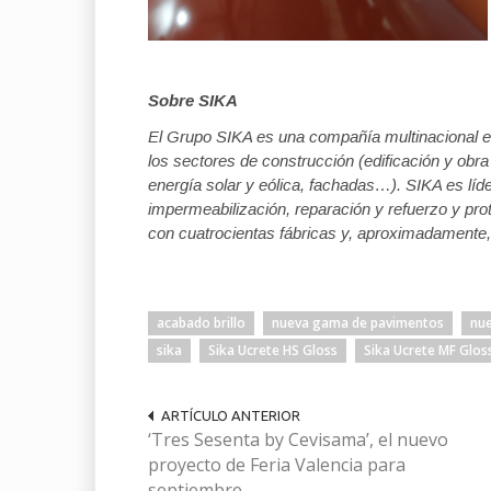
Sobre SIKA
El Grupo SIKA es una compañía multinacional e
los sectores de construcción (edificación y obra 
energía solar y eólica, fachadas…). SIKA es líde
impermeabilización, reparación y refuerzo y pro
con cuatrocientas fábricas y, aproximadamente
acabado brillo
nueva gama de pavimentos
nue
sika
Sika Ucrete HS Gloss
Sika Ucrete MF Glos
ARTÍCULO ANTERIOR
‘Tres Sesenta by Cevisama’, el nuevo
proyecto de Feria Valencia para
septiembre