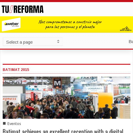
B
BATIMAT 2015
■
Eventos
Batimat achieves an excellent reception with a digital