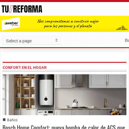
B
CONFORT EN EL HOGAR
■
Baños
Bosch Home Comfort: nueva bomba de calor de ACS que