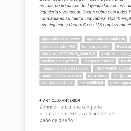
en más de 60 países. Incluyendo los socios come
ingeniería y ventas de Bosch cubre casi todos lo
compañía es su fuerza innovadora. Bosch empl
investigación y desarrollo en 136 emplazamient
agua caliente eficiente
agua caliente sanitaria
bomba de calor ACS
bombas de calor
Bosch E
Compress 5001 DW W_3000 DW
confort en el ho
eficiencia energética
Energía renovable
funci
impacto ambiental reducido
INNOVACIÓN TECNO
mantenimiento sencillo
obra nueva
refrigeran
SOLUCIONES HVAC
sostenibilidad
tecnología 
ARTÍCULO ANTERIOR
Zehnder lanza una campaña
promocional en sus radiadores de
baño de diseño