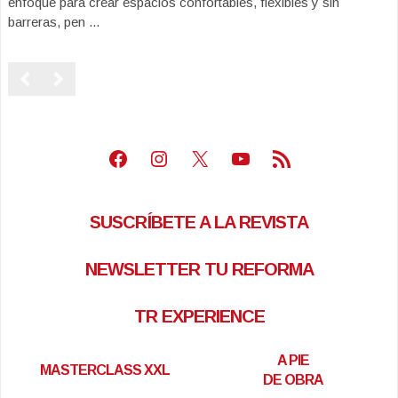
enfoque para crear espacios confortables, flexibles y sin
barreras, pen ...
Facebook
Instagram
X
Youtube
Feed RSS
SUSCRÍBETE A LA REVISTA
NEWSLETTER TU REFORMA
TR EXPERIENCE
A PIE
MASTERCLASS XXL
DE OBRA