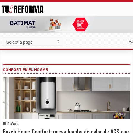
B
CONFORT EN EL HOGAR
■
Baños
Bosch Home Comfort: nueva bomba de calor de ACS que