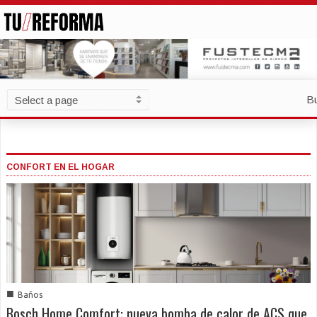
B
CONFORT EN EL HOGAR
■
Baños
Bosch Home Comfort: nueva bomba de calor de ACS que