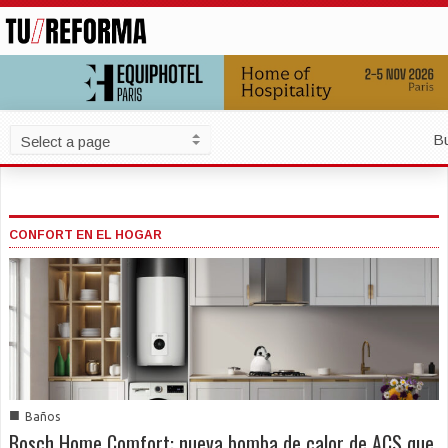
B
CONFORT EN EL HOGAR
■
Baños
Bosch Home Comfort: nueva bomba de calor de ACS que