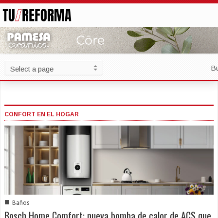
B
CONFORT EN EL HOGAR
■
Baños
Bosch Home Comfort: nueva bomba de calor de ACS que