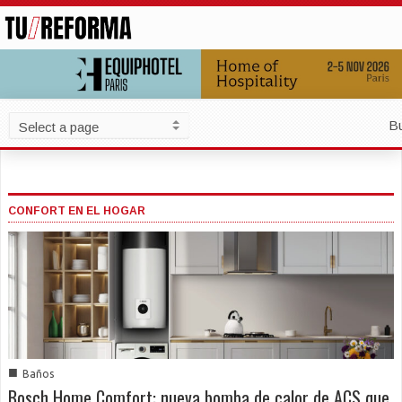
B
CONFORT EN EL HOGAR
■
Baños
Bosch Home Comfort: nueva bomba de calor de ACS que