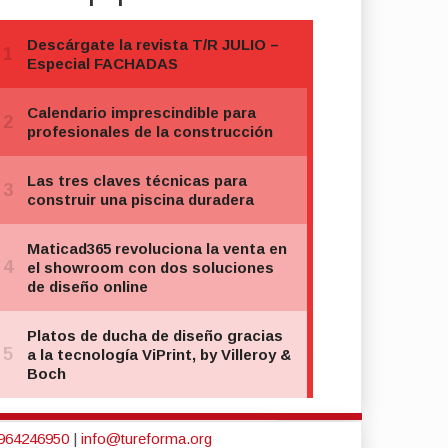
964246950
|
info@tureforma.org