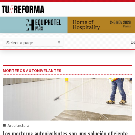
B
MORTEROS AUTONIVELANTES
■
Arquitectura
Los morteros autonivelantes son una solución eficiente