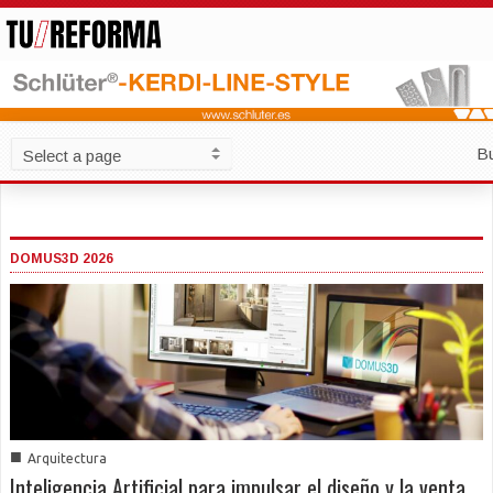
B
DOMUS3D 2026
■
Arquitectura
Inteligencia Artificial para impulsar el diseño y la venta