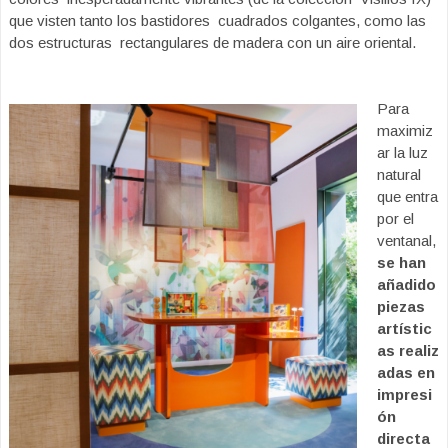
que visten tanto los bastidores
cuadrados colgantes, como las
dos estructuras
rectangulares de madera con un aire oriental.
Para
maximiz
ar la luz
natural
que entra
por e
l
ventanal,
se han
añadido
piezas
artístic
as
realiz
adas en
impresi
ón
directa