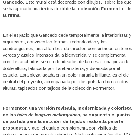
Gancedo.
Este mural está decorado con dibujos, sobre los que
se ha aplicado una textura textil de la
colección Formentor de
la firma.
En el espacio que Gancedo ced
e temporalmente a interioristas y
arquitectos, conviven las formas redondeadas y las
cuadrangulares; una alfombra de círculos concéntricos en tonos
verdes y azules intensos da la bienvenida, y se complementa
con los acabados semi redondeados de la mesa: una pieza de
doble altura, fabricada por La ebanistería, y diseñada por el
estudio. Esta pieza lacada en un color naranja brillante, es el eje
central del proyecto, acompañada por dos pufs también en dos
alturas, tapizados con tejidos de la colección Formentor.
Formentor, una versión revisada, modernizada y
colorista
de las
telas de lenguas mallorquinas,
ha supuesto el punto
de partida para la sección
de tejidos realizada para la
propuesta,
y que
el equipo complementa con visillos de
colores
inesperadamente vibrantes (de la colección
Visillos IX)