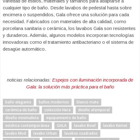
variedad de estilos, materiales y tamaños para adaptarse a
cualquier tipo de baño. Desde lavabos de pedestal hasta sobre
encimera o suspendidos, Gala ofrece una solución para cada
necesidad. Fabricados con materiales de alta calidad, como
porcelana sanitaria o cerámica, los lavabos Gala son resistentes
y duraderos. Además, algunos modelos incorporan tecnologías
innovadoras como el tratamiento antibacteriano o el sistema de
desagüe automático.
noticias relacionadas:
Espejos con iluminación incorporada de
Gala: la solución más práctica para el baño
baño elegante
baños modernos
blanco mate
cerámica de baño
colección Hera
diseño atemporal
diseño minimalista
equipamiento de baño
estética contemporánea
GALA
lavabo Bowl
lavabo Kemet
lavabo Mod
lavabo Urban
lavabos cuadrados