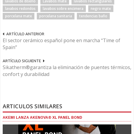
lavabos de diseño
Lavabos mate
lavabos rectangulares
lavabos redondos
lavabos sobre encimera
negro mate
porcelana mate
porcelana sanitaria
tendencias baño
ARTÍCULO ANTERIOR
El sector cerámico español pone en marcha “Time of
Spain”
ARTÍCULO SIGUIENTE
Sikatherm®garantiza la eliminación de puentes térmicos,
confort y durabilidad
ARTICULOS SIMILARES
AKEMI LANZA AKENOVA® XL PANEL BOND