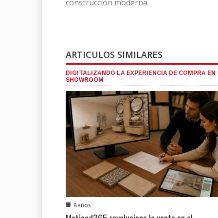
construcción moderna
ARTICULOS SIMILARES
DIGITALIZANDO LA EXPERIENCIA DE COMPRA EN
SHOWROOM
■
Baños
Maticad365 revoluciona la venta en el