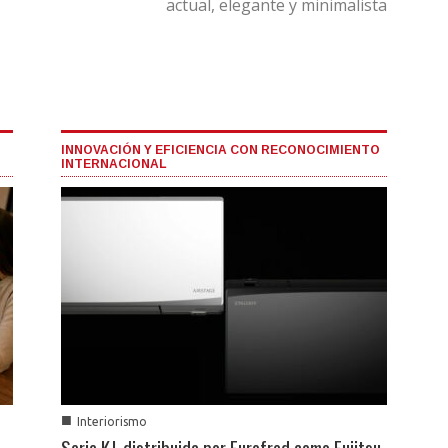
actual, elegante y minimalista
INNOVACIÓN Y EFICIENCIA CON RECONOCIMIENTO
INTERNACIONAL
■
Interiorismo
Serie KJ, distribuida por Eurofred como Fujitsu-