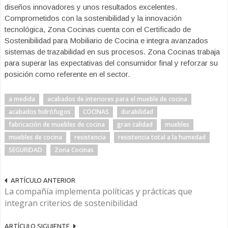
diseños innovadores y unos resultados excelentes.
Comprometidos con la sostenibilidad y la innovación
tecnológica, Zona Cocinas cuenta con el Certificado de
Sostenibilidad para Mobiliario de Cocina e integra avanzados
sistemas de trazabilidad en sus procesos. Zona Cocinas trabaja
para superar las expectativas del consumidor final y reforzar su
posición como referente en el sector.
a medida
acabados de interiores para el mueble de cocina
acabados hidrófugos
COCINAS
durabilidad
fabricación de muebles de cocina
gran calidad
muebles
muebles de cocina
resistencia
resistencia total a la humedad
SEGURIDAD
Zona Cocinas
ARTÍCULO ANTERIOR
La compañía implementa políticas y prácticas que
integran criterios de sostenibilidad
ARTÍCULO SIGUIENTE