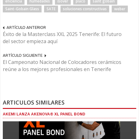
eficiencia
humedades
isover
placo
saint gobain
Saint-Gobain Glass
SATE
soluciones constructivas
weber
ARTÍCULO ANTERIOR
Éxito de la Masterclass XXL 2025 Tenerife: El futuro
del sector empieza aquí
ARTÍCULO SIGUIENTE
El Campeonato Nacional de Colocadores cerámicos
reúne a los mejores profesionales en Tenerife
ARTICULOS SIMILARES
AKEMI LANZA AKENOVA® XL PANEL BOND