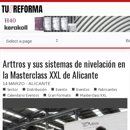
B
Arttros y sus sistemas de nivelación en
la Masterclass XXL de Alicante
14 MARZO - ALICANTE
■
■
■
■
■
Sector
Distribución
Evento
Eventos
Fabricantes
■
■
■
Calendario Eventos
Gran Formato
Masterclass XXL
■
■
■
Newsletter
Soluciones Constructivas
Talleres Técnicos