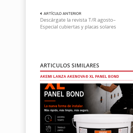
ARTÍCULO ANTERIOR
Descárgate la revista T/R agosto–
Especial cubiertas y placas solares
ARTICULOS SIMILARES
AKEMI LANZA AKENOVA® XL PANEL BOND