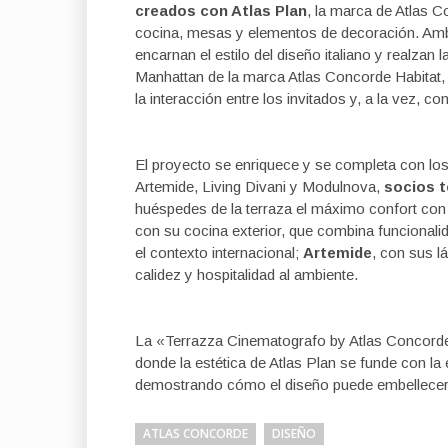
creados con Atlas Plan
, la marca de Atlas 
cocina, mesas y elementos de decoración. Ambo
encarnan el estilo del diseño italiano y realza
Manhattan de la marca Atlas Concorde Habitat,
la interacción entre los invitados y, a la vez, c
El proyecto se enriquece y se completa con lo
Artemide, Living Divani y Modulnova,
socios 
huéspedes de la terraza el máximo confort con
con su cocina exterior, que combina funcionalida
el contexto internacional;
Artemide
, con sus l
calidez y hospitalidad al ambiente.
La «Terrazza Cinematografo by Atlas Concorde»
donde la estética de Atlas Plan se funde con la 
demostrando cómo el diseño puede embellecer y e
ATLAS CONCORDE
DISEÑO