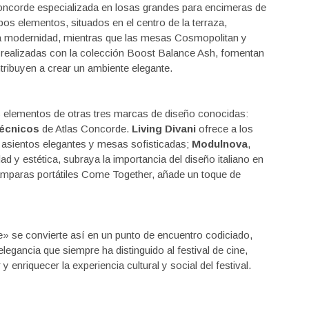
Concorde especializada en losas grandes para encimeras de
s elementos, situados en el centro de la terraza,
n la modernidad, mientras que las mesas Cosmopolitan y
 realizadas con la colección Boost Balance Ash, fomentan
ontribuyen a crear un ambiente elegante.
s elementos de otras tres marcas de diseño conocidas:
técnicos
de Atlas Concorde.
Living Divani
ofrece a los
 asientos elegantes y mesas sofisticadas;
Modulnova
,
d y estética, subraya la importancia del diseño italiano en
ámparas portátiles Come Together, añade un toque de
 se convierte así en un punto de encuentro codiciado,
elegancia que siempre ha distinguido al festival de cine,
nriquecer la experiencia cultural y social del festival.