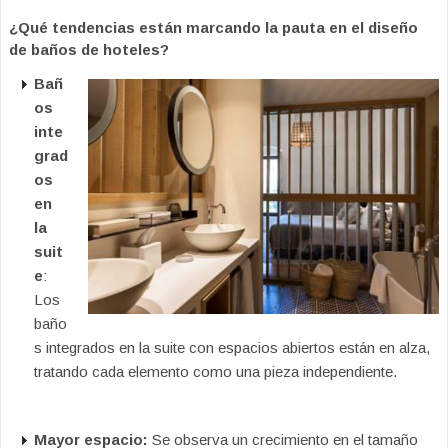
¿Qué tendencias están marcando la pauta en el diseño
de baños de hoteles?
Bañ
os
inte
grad
os
en
la
suit
e
:
Los
baño
s integrados en la suite con espacios abiertos están en alza,
tratando cada elemento como una pieza independiente.
Mayor espacio:
Se observa un crecimiento en el tamaño