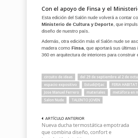
Con el apoyo de Finsa y el Minister
Esta edición del Salón nude volverá a contar c
Ministerio de Cultura y Deporte
, que impul
diseño de nuestro país.
Además, otra edición más el Salón nude se asoc
madera como
Finsa
, que aportará sus últimas
360 en arquitectura de interiores para construir
circuito de ideas
del 29 de septiembre al 2 de oct
espacio expositivo
Estudi{H}ac
FERIA HABITAT
Jose Manuel Ferrero
materiales
metáfora en 
Salon Nude
TALENTO JOVEN
ARTÍCULO ANTERIOR
Nueva ducha termostática empotrada
que combina diseño, confort e