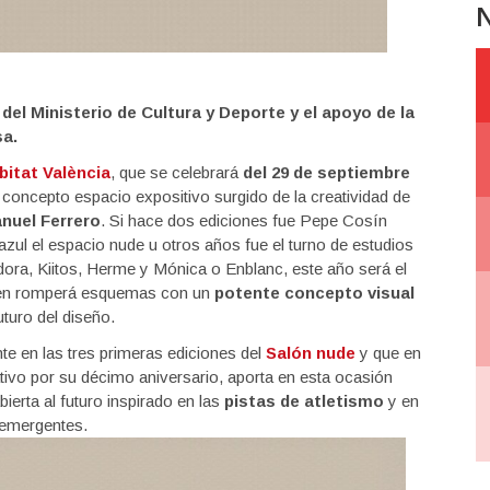
N
del Ministerio de Cultura y Deporte y el apoyo de la
sa.
bitat València
, que se celebrará
del 29 de septiembre
 concepto espacio expositivo surgido de la creatividad de
nuel Ferrero
. Si hace dos ediciones fue Pepe Cosín
ul el espacio nude u otros años fue el turno de estudios
a, Kiitos, Herme y Mónica o Enblanc, este año será el
ien romperá esquemas con un
potente concepto visual
turo del diseño.
e en las tres primeras ediciones del
Salón nude
y que en
ivo por su décimo aniversario, aporta en esta ocasión
abierta al futuro inspirado en las
pistas de atletismo
y en
s emergentes.