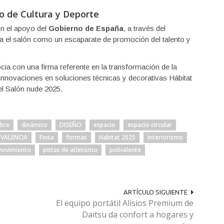
io de Cultura y Deporte
on el apoyo del
Gobierno de España
, a través del
sa el salón como un escaparate de promoción del talento y
ia con una firma referente en la transformación de la
 innovaciones en soluciones técnicas y decorativas Hábitat
 el Salón nude 2025.
ubre
dinámico
DISEÑO
espacio
espacio circular
 VALENCIA
Finsa
formas
Habitat 2025
interiorismo
movimiento
pistas de atletismo
polivalente
ARTÍCULO SIGUIENTE
El equipo portátil Alisios Premium de
Daitsu da confort a hogares y