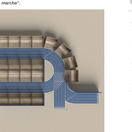
en marcha”
.