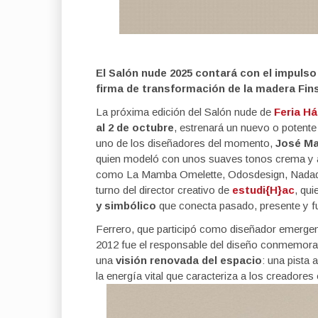
El Salón nude 2025 contará con el impulso 
firma de transformación de la madera Fin
La próxima edición del Salón nude de
Feria Há
al 2 de octubre
, estrenará un nuevo o potente
uno de los diseñadores del momento,
José Ma
quien modeló con unos suaves tonos crema y az
como La Mamba Omelette, Odosdesign, Nadador
turno del director creativo de
estudi{H}ac
, qu
y simbólico
que conecta pasado, presente y fu
Ferrero, que participó como diseñador emergent
2012 fue el responsable del diseño conmemorat
una
visión renovada del espacio
: una pista 
la energía vital que caracteriza a los creadore