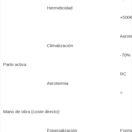
Hermeticidad
+500€
Aerot
Climatización
-70%
Parte activa
RC
Aerotermia
=
Mano de obra (coste directo)
Especialización
Forma