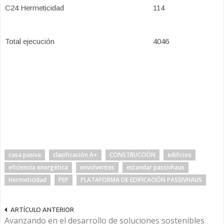
C24 Hermeticidad
114
Total ejecución
4046
casa pasiva
clasificación A+
CONSTRUCCIÓN
edificios
eficiencia energética
envolventes
estandar passivhaus
Hermeticidad
PEP
PLATAFORMA DE EDIFICACIÓN PASSIVHAUS
ARTÍCULO ANTERIOR
Avanzando en el desarrollo de soluciones sostenibles