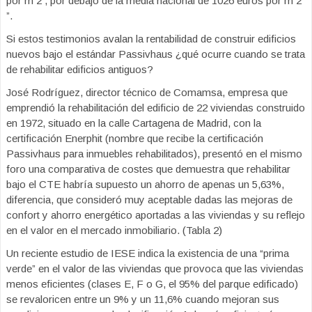
por m 2 , por debajo de la media nacional de 1026 euros por m 2
”.
Si estos testimonios avalan la rentabilidad de construir edificios
nuevos bajo el estándar Passivhaus ¿qué ocurre cuando se trata
de rehabilitar edificios antiguos?
José Rodríguez, director técnico de Comamsa, empresa que
emprendió la rehabilitación del edificio de 22 viviendas construido
en 1972, situado en la calle Cartagena de Madrid, con la
certificación Enerphit (nombre que recibe la certificación
Passivhaus para inmuebles rehabilitados), presentó en el mismo
foro una comparativa de costes que demuestra que rehabilitar
bajo el CTE habría supuesto un ahorro de apenas un 5,63%,
diferencia, que consideró muy aceptable dadas las mejoras de
confort y ahorro energético aportadas a las viviendas y su reflejo
en el valor en el mercado inmobiliario. (Tabla 2)
Un reciente estudio de IESE indica la existencia de una “prima
verde” en el valor de las viviendas que provoca que las viviendas
menos eficientes (clases E, F o G, el 95% del parque edificado)
se revaloricen entre un 9% y un 11,6% cuando mejoran sus