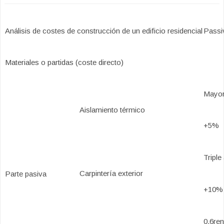
Análisis de costes de construcción de un edificio residencial
Passiv
Materiales o partidas (coste directo)
Mayor
Aislamiento térmico
+5%
Triple
Carpintería exterior
Parte pasiva
+10%
0,6re