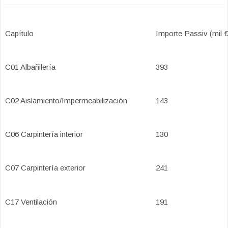
Capítulo
Importe Passiv (mil €
C01 Albañilería
393
C02 Aislamiento/Impermeabilización
143
C06 Carpintería interior
130
C07 Carpintería exterior
241
C17 Ventilación
191