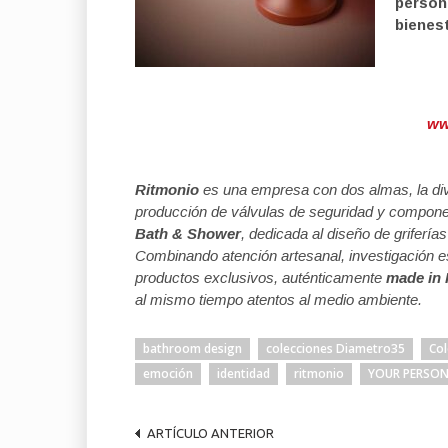
persona
bienest
ww
Ritmonio
es una empresa con dos almas, la di
producción de válvulas de seguridad y component
Bath & Shower
, dedicada al diseño de griferí
Combinando atención artesanal, investigación es
productos exclusivos, auténticamente
made in I
al mismo tiempo atentos al medio ambiente.
bathroom design
colecciones Diametro35
Col
emoción
identidad
ritmonio
YOUR PERSO
ARTÍCULO ANTERIOR