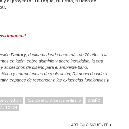
 y el proyecto: Tu toque, tu firma, tu idea de
ar.
w.ritmonio.it
visión
Factory
, dedicada desde hace más de 70 años a la
es en latón, cobre aluminio y acero inoxidable; la otra
as y accesorios de diseño para el ambiente baño.
tética y competencias de realización, Ritmonio da vida a
taly
, capaces de responder a las exigencias funcionales y
or Collection
Cuando el color se vuelve diseño
DISEÑO
NAL TOUCH
ARTÍCULO SIGUIENTE