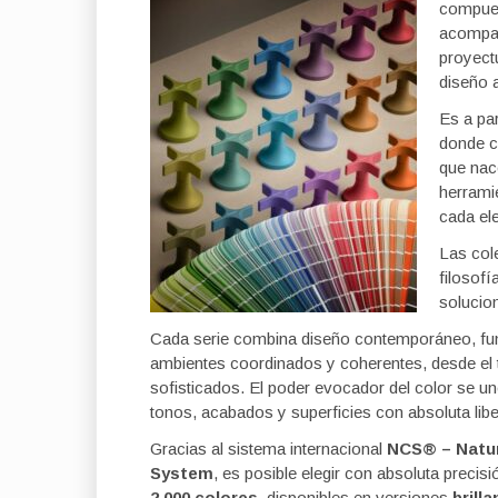
compue
acompaña
proyect
diseño a
Es a par
donde ca
que nac
herrami
cada el
Las col
filosof
solucio
Cada serie combina diseño contemporáneo, func
ambientes coordinados y coherentes, desde el t
sofisticados. El poder evocador del color se une
tonos, acabados y superficies con absoluta libe
Gracias al sistema internacional
NCS
®
– Natu
System
, es posible elegir con absoluta precis
2.000 colores
, disponibles en versiones
brill