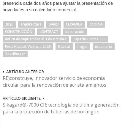
presencia cada dos años para ajustar la presentación de
novedades a su calendario comercial.
2026
arquitectura
BAÑO
CERÁMICA
COCINA
CONSTRUCCIÓN
cONTRACT
decoración
del 28 de septiembre al 1 de octubre
Espacio Cocina SICI
Feria Hábitat València 2026
Hábitat
hogar
mobiliario
Textilhogar
ARTÍCULO ANTERIOR
RE)construye, innovador servicio de economía
circular para la renovación de acristalamientos
ARTÍCULO SIGUIENTE
Sikagard®-7000 CR: tecnología de última generación
para la protección de tuberías de hormigón