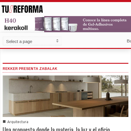
B
REKKER PRESENTA ZABALAK
■
Arquitectura
Una propuesta donde la materia, la luz y el oficio