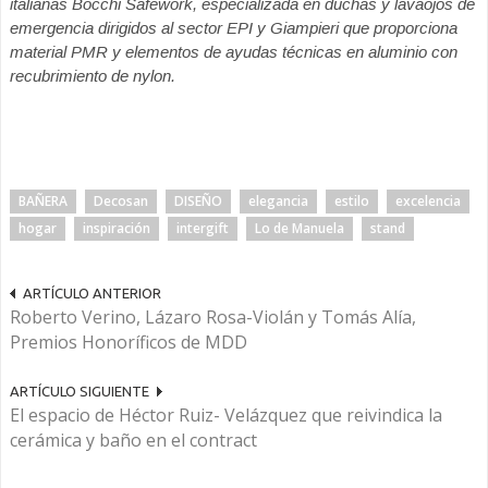
italianas Bocchi Safework,
especializada en duchas y lavaojos de
emergencia dirigidos al sector EPI y Giampieri que proporciona
material
PMR y elementos de ayudas técnicas en aluminio con
recubrimiento de nylon.
BAÑERA
Decosan
DISEÑO
elegancia
estilo
excelencia
hogar
inspiración
intergift
Lo de Manuela
stand
ARTÍCULO ANTERIOR
Roberto Verino, Lázaro Rosa-Violán y Tomás Alía,
Premios Honoríficos de MDD
ARTÍCULO SIGUIENTE
El espacio de Héctor Ruiz- Velázquez que reivindica la
cerámica y baño en el contract