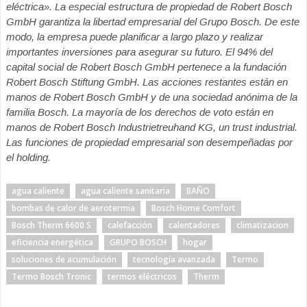
eléctrica». La especial estructura de propiedad de Robert Bosch
GmbH garantiza la libertad empresarial del Grupo Bosch. De este
modo, la empresa puede planificar a largo plazo y realizar
importantes inversiones para asegurar su futuro. El 94% del
capital social de Robert Bosch GmbH pertenece a la fundación
Robert Bosch Stiftung GmbH. Las acciones restantes están en
manos de Robert Bosch GmbH y de una sociedad anónima de la
familia Bosch. La mayoría de los derechos de voto están en
manos de Robert Bosch Industrietreuhand KG, un trust industrial.
Las funciones de propiedad empresarial son desempeñadas por
el holding.
agua caliente
agua caliente sanitaria
BAÑO
bombas de calor de aerotermia
Bosch Home Comfort
Bosch Therm 6600 S
calefacción
calentadores
climatizacion
eficiencia energética
GRUPO BOSCH
hogar
soluciones de acumulación
tecnología avanzada
Termo
Termo Bosch Tronic
termos eléctricos
Therm