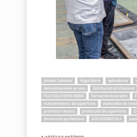
Amado Salvador
Ángel Marín
aplicadores
demostraciones en vivo
distribución profesional
FILA SOLUTIONS IBERIA
formación itinerante
F
mantenimiento de superficies
materiales de cons
promotor técnico
protección de superficies
Q
showroom profesional
SOLUCIONES FILA
supe
ARTÍCULO ANTERIOR