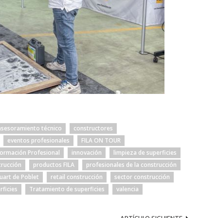
asesoramiento técnico
constructores
eventos profesionales
FILA ON TOUR
ormación Profesional
innovación
limpieza de superficies
trucción
productos FILA
profesionales de la construcción
uart de Poblet
retail construcción
sector construcción
rficies
Tratamiento de superficies
valencia
ARTÍCULO SIGUIENTE