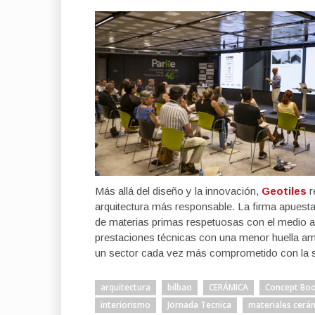
Más allá del diseño y la innovación,
Geotiles
r
arquitectura más responsable. La firma apuesta
de materias primas respetuosas con el medio a
prestaciones técnicas con una menor huella amb
un sector cada vez más comprometido con la so
arquitectura
bilbao
CERÁMICA
Concept Bo
interiorismo
Jornada Tecnica
materiales cerá