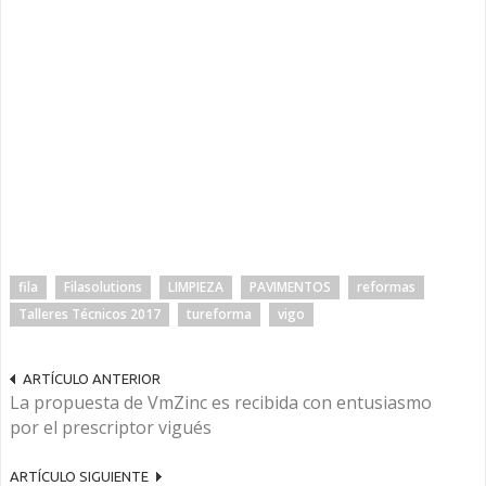
fila
Filasolutions
LIMPIEZA
PAVIMENTOS
reformas
Talleres Técnicos 2017
tureforma
vigo
ARTÍCULO ANTERIOR
La propuesta de VmZinc es recibida con entusiasmo
por el prescriptor vigués
ARTÍCULO SIGUIENTE