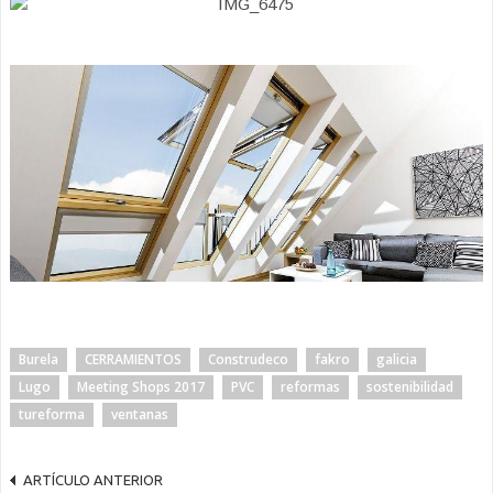
Burela
CERRAMIENTOS
Construdeco
fakro
galicia
Lugo
Meeting Shops 2017
PVC
reformas
sostenibilidad
tureforma
ventanas
ARTÍCULO ANTERIOR