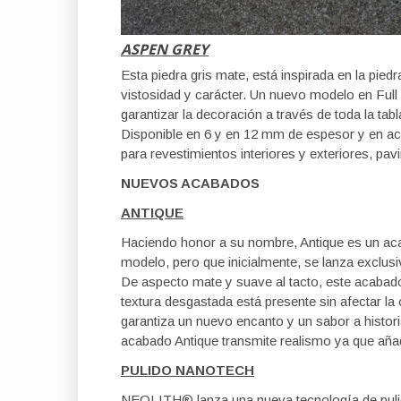
ASPEN GREY
Esta piedra gris mate, está inspirada en la pie
vistosidad y carácter. Un nuevo modelo en Ful
garantizar la decoración a través de toda la tabl
Disponible en 6 y en 12 mm de espesor y en ac
para revestimientos interiores y exteriores, pa
NUEVOS ACABADOS
ANTIQUE
Haciendo honor a su nombre, Antique es un aca
modelo, pero que inicialmente, se lanza exclu
De aspecto mate y suave al tacto, este acabad
textura desgastada está presente sin afectar l
garantiza un nuevo encanto y un sabor a histor
acabado Antique transmite realismo ya que añade
PULIDO NANOTECH
NEOLITH® lanza una nueva tecnología de puli