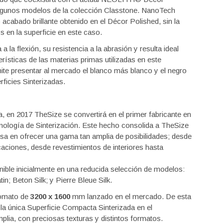
algunos modelos de la colección Classtone. NanoTech
acabado brillante obtenido en el Décor Polished, sin la
s en la superficie en este caso.
 la flexión, su resistencia a la abrasión y resulta ideal
rísticas de las materias primas utilizadas en este
 presentar al mercado el blanco más blanco y el negro
ficies Sinterizadas.
, en 2017 TheSize se convertirá en el primer fabricante en
nología de Sinterización. Este hecho consolida a TheSize
a en ofrecer una gama tan amplia de posibilidades; desde
caciones, desde revestimientos de interiores hasta
ible inicialmente en una reducida selección de modelos:
in; Beton Silk; y Pierre Bleue Silk.
romato de
3200 x 1600
mm lanzado en el mercado. De esta
 única Superficie Compacta Sinterizada en el
plia, con preciosas texturas y distintos formatos.