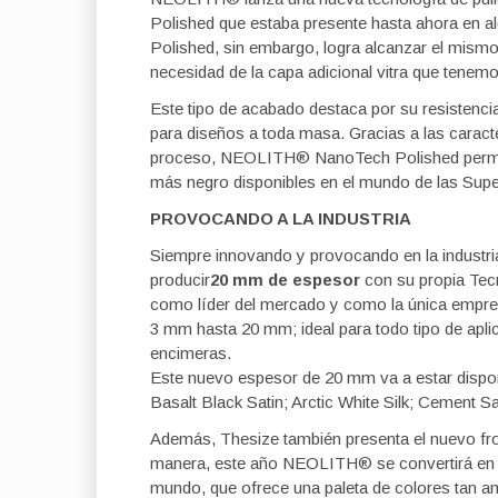
Polished que estaba presente hasta ahora en 
Polished, sin embargo, logra alcanzar el mismo 
necesidad de la capa adicional vitra que tenemo
Este tipo de acabado destaca por su resistencia a
para diseños a toda masa. Gracias a las caracte
proceso, NEOLITH® NanoTech Polished permite
más negro disponibles en el mundo de las Super
PROVOCANDO A LA INDUSTRIA
Siempre innovando y provocando en la industria
producir
20 mm de espesor
con su propia Tec
como líder del mercado y como la única empres
3 mm hasta 20 mm; ideal para todo tipo de apli
encimeras.
Este nuevo espesor de 20 mm va a estar dispon
Basalt Black Satin; Arctic White Silk; Cement Sat
Además, Thesize también presenta el nuevo f
manera, este año NEOLITH® se convertirá en la
mundo, que ofrece una paleta de colores tan am