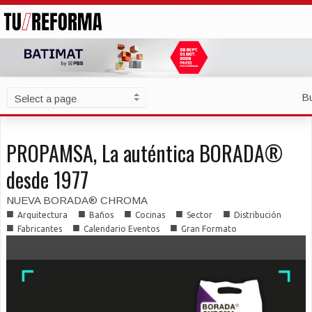
B
PROPAMSA, La auténtica BORADA®
desde 1977
NUEVA BORADA® CHROMA
■
■
■
■
■
Arquitectura
Baños
Cocinas
Sector
Distribución
■
■
■
Fabricantes
Calendario Eventos
Gran Formato
■
Soluciones Constructivas