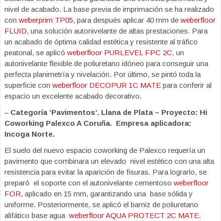
nivel de acabado. La base previa de imprimación se ha realizado
con
weberprim TP05
, para después aplicar 40 mm de
weberfloor
FLUID
, una solución autonivelante de altas prestaciones. Para
un acabado de óptima calidad estética y resistente al tráfico
peatonal, se aplicó
weberfloor PURLEVEL FPC 2C
, un
autonivelante flexible de poliuretano idóneo para conseguir una
perfecta planimetría y nivelación. Por último, se pintó toda la
superficie con
weberfloor DECOPUR 1C MATE
para conferir al
espacio un excelente acabado decorativo.
–
Categoría ‘Pavimentos’. Llana de Plata – Proyecto: Hi
Coworking Palexco A Coruña. Empresa aplicadora:
Incoga Norte.
El suelo del nuevo espacio coworking de Palexco requería un
pavimento que combinara un elevado nivel estético con una alta
resistencia para evitar la aparición de fisuras. Para lograrlo, se
preparó el soporte con el autonivelante cementoso
weberfloor
FOR
, aplicado en 15 mm, garantizando una base sólida y
uniforme. Posteriormente, se aplicó el barniz de poliuretano
alifático base agua
weberfloor AQUA PROTECT 2C MATE
.