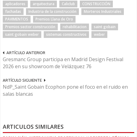
aplicadores
arquitectura
Caliclub
CONSTRUCCIÓN
fachadas
Industria de la construcción
Morteros Industriales
PAVIMENTOS
Premios Llana de Oro
Premios sector construcción
rehabilitacion
saint gobain
saint gobain weber
sistemas constructivos
weber
ARTÍCULO ANTERIOR
Gresmanc Group participa en Madrid Design Festival
2026 en su showroom de Velázquez 76
ARTÍCULO SIGUIENTE
NdP_Saint Gobain Ecophon pone el foco en el ruido en
salas blancas
ARTICULOS SIMILARES