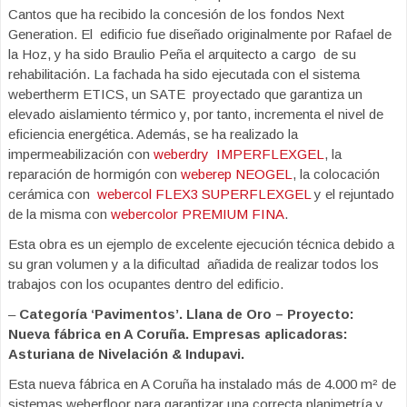
Cantos que ha recibido la concesión de los fondos Next
Generation. El edificio fue diseñado originalmente por Rafael de
la Hoz, y ha sido Braulio Peña el arquitecto a cargo de su
rehabilitación. La fachada ha sido ejecutada con el sistema
webertherm ETICS, un SATE proyectado que garantiza un
elevado aislamiento térmico y, por tanto, incrementa el nivel de
eficiencia energética. Además, se ha realizado la
impermeabilización con
weberdry
IMPERFLEXGEL
, la
reparación de hormigón con
weberep NEOGEL
, la colocación
cerámica con
webercol FLEX3 SUPERFLEXGEL
y el rejuntado
de la misma con
webercolor PREMIUM FINA
.
Esta obra es un ejemplo de excelente ejecución técnica debido a
su gran volumen y a la dificultad añadida de realizar todos los
trabajos con los ocupantes dentro del edificio.
–
Categoría ‘Pavimentos’. Llana de Oro – Proyecto:
Nueva fábrica en A Coruña. Empresas aplicadoras:
Asturiana de Nivelación & Indupavi.
Esta nueva fábrica en A Coruña ha instalado más de 4.000 m² de
sistemas weberfloor para garantizar una correcta planimetría y