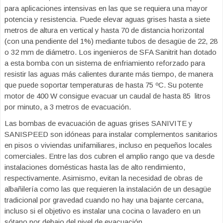
para aplicaciones intensivas en las que se requiera una mayor
potencia y resistencia. Puede elevar aguas grises hasta a siete
metros de altura en vertical y hasta 70 de distancia horizontal
(con una pendiente del 1%) mediante tubos de desagüe de 22, 28
o 32 mm de diámetro. Los ingenieros de SFA Sanitrit han dotado
a esta bomba con un sistema de enfriamiento reforzado para
resistir las aguas más calientes durante más tiempo, de manera
que puede soportar temperaturas de hasta 75 ºC. Su potente
motor de 400 W consigue evacuar un caudal de hasta 85 litros
por minuto, a 3 metros de evacuación.
Las bombas de evacuación de aguas grises SANIVITE y
SANISPEED son idóneas para instalar complementos sanitarios
en pisos o viviendas unifamiliares, incluso en pequeños locales
comerciales. Entre las dos cubren el amplio rango que va desde
instalaciones domésticas hasta las de alto rendimiento,
respectivamente. Asimismo, evitan la necesidad de obras de
albañilería como las que requieren la instalación de un desagüe
tradicional por gravedad cuando no hay una bajante cercana,
incluso si el objetivo es instalar una cocina o lavadero en un
sótano por debajo del nivel de evacuación.