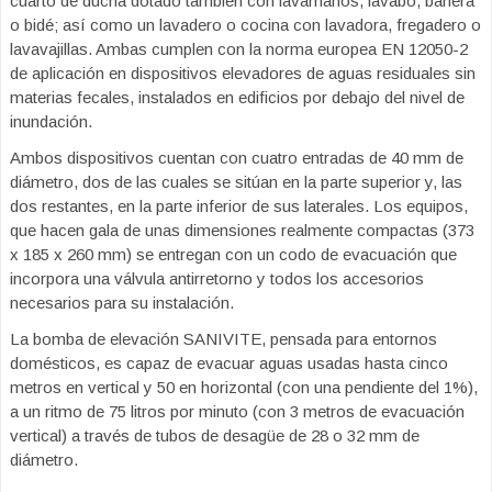
cuarto de ducha dotado también con lavamanos, lavabo, bañera
o bidé; así como un lavadero o cocina con lavadora, fregadero o
lavavajillas. Ambas cumplen con la norma europea EN 12050-2
de aplicación en dispositivos elevadores de aguas residuales sin
materias fecales, instalados en edificios por debajo del nivel de
inundación.
Ambos dispositivos cuentan con cuatro entradas de 40 mm de
diámetro, dos de las cuales se sitúan en la parte superior y, las
dos restantes, en la parte inferior de sus laterales. Los equipos,
que hacen gala de unas dimensiones realmente compactas (373
x 185 x 260 mm) se entregan con un codo de evacuación que
incorpora una válvula antirretorno y todos los accesorios
necesarios para su instalación.
La bomba de elevación SANIVITE, pensada para entornos
domésticos, es capaz de evacuar aguas usadas hasta cinco
metros en vertical y 50 en horizontal (con una pendiente del 1%),
a un ritmo de 75 litros por minuto (con 3 metros de evacuación
vertical) a través de tubos de desagüe de 28 o 32 mm de
diámetro.