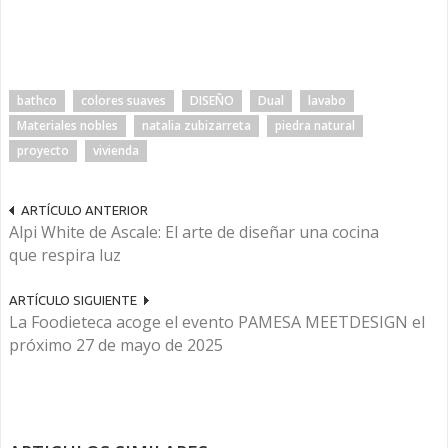
bathco
colores suaves
DISEÑO
Dual
lavabo
Materiales nobles
natalia zubizarreta
piedra natural
proyecto
vivienda
ARTÍCULO ANTERIOR
Alpi White de Ascale: El arte de diseñar una cocina
que respira luz
ARTÍCULO SIGUIENTE
La Foodieteca acoge el evento PAMESA MEETDESIGN el
próximo 27 de mayo de 2025