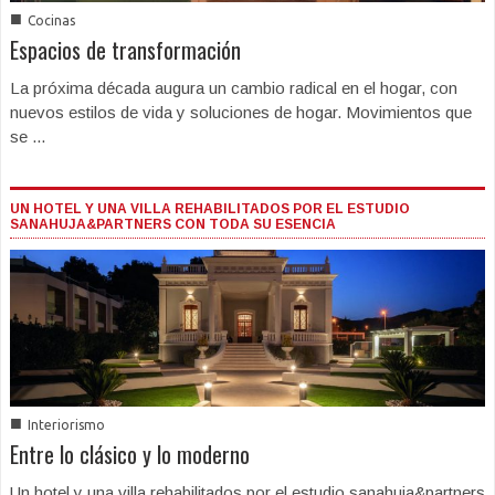
■
Cocinas
Espacios de transformación
La próxima década augura un cambio radical en el hogar, con
nuevos estilos de vida y soluciones de hogar. Movimientos que
se ...
UN HOTEL Y UNA VILLA REHABILITADOS POR EL ESTUDIO
SANAHUJA&PARTNERS CON TODA SU ESENCIA
■
Interiorismo
Entre lo clásico y lo moderno
Un hotel y una villa rehabilitados por el estudio sanahuja&partners