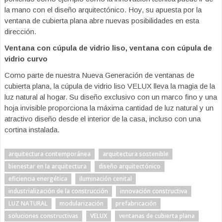
la mano con el diseño arquitectónico. Hoy, su apuesta por la
ventana de cubierta plana abre nuevas posibilidades en esta
dirección.
Ventana con cúpula de vidrio liso, ventana con cúpula de
vidrio curvo
Como parte de nuestra Nueva Generación de ventanas de
cubierta plana, la cúpula de vidrio liso VELUX lleva la magia de la
luz natural al hogar. Su diseño exclusivo con un marco fino y una
hoja invisible proporciona la máxima cantidad de luz natural y un
atractivo diseño desde el interior de la casa, incluso con una
cortina instalada.
arquitectura contemporánea
arquitectura sostenible
bienestar en la arquitectura
diseño arquitectónico
eficiencia energética
iluminación cenital
industrialización de la construcción
innovación constructiva
LUZ NATURAL
modularización
prefabricación
soluciones constructivas
VELUX
ventanas de cubierta plana