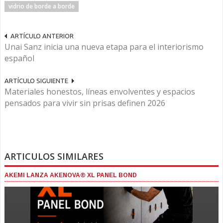
vidrio de borde a borde
ARTÍCULO ANTERIOR
Unai Sanz inicia una nueva etapa para el interiorismo
español
ARTÍCULO SIGUIENTE
Materiales honestos, líneas envolventes y espacios
pensados para vivir sin prisas definen 2026
ARTICULOS SIMILARES
AKEMI LANZA AKENOVA® XL PANEL BOND